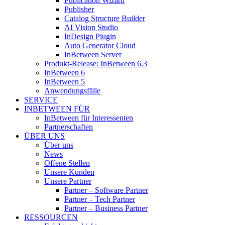
Publication Wizard
Publisher
Catalog Structure Builder
AI Vision Studio
InDesign Plugin
Auto Generator Cloud
InBetween Server
Produkt-Release: InBetween 6.3
InBetween 6
InBetween 5
Anwendungsfälle
SERVICE
INBETWEEN FÜR
InBetween für Interessenten
Partnerschaften
ÜBER UNS
Über uns
News
Offene Stellen
Unsere Kunden
Unsere Partner
Partner – Software Partner
Partner – Tech Partner
Partner – Business Partner
RESSOURCEN